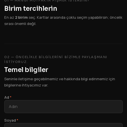
01 — HANGI MUTFAKTA PIŞMEK ISTERSIN?
Birim tercihlerin
En az
2 birim
seç. Kartlar arasında çoklu seçim yapabilirsin; öncelik
sırası önemli değil.
02 — ÖNCELIKLE BILGILERINI BIZIMLE PAYLAŞMANI
ISTIYORUZ.
Temel bilgiler
Seninle iletişime geçebilmemiz ve hakkında bilgi edinmemiz için
bilgilerine ihtiyacımız var.
Ad
*
Soyad
*