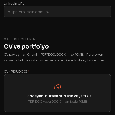
LinkedIn URL
04 — BELGELERIN
CV ve portfolyo
CV paylaşman önemli. (PDF/DOC/DOCX, max 10MB). Portfolyon
varsa da link bırakabilirsin — Behance, Drive, Notion, fark etmez.
CV (PDF/DOC)
*
CV dosyanı buraya sürükle veya tıkla
PDF, DOC veya DOCX — en fazla 10MB